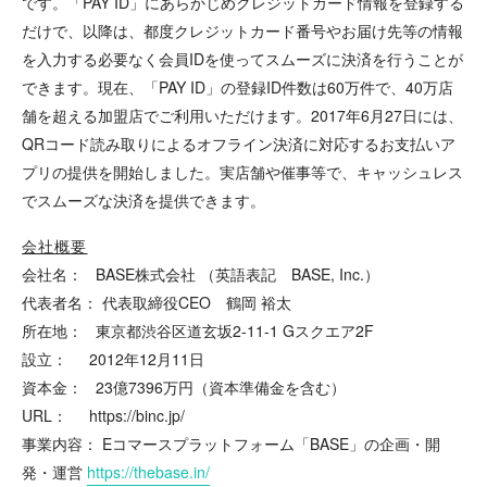
です。「PAY ID」にあらかじめクレジットカード情報を登録する
だけで、以降は、都度クレジットカード番号やお届け先等の情報
を入力する必要なく会員IDを使ってスムーズに決済を行うことが
できます。現在、「PAY ID」の登録ID件数は60万件で、40万店
舗を超える加盟店でご利用いただけます。2017年6月27日には、
QRコード読み取りによるオフライン決済に対応するお支払いア
プリの提供を開始しました。実店舗や催事等で、キャッシュレス
でスムーズな決済を提供できます。
会社概要
会社名： BASE株式会社 （英語表記 BASE, Inc.）
代表者名： 代表取締役CEO 鶴岡 裕太
所在地： 東京都渋谷区道玄坂2-11-1 Gスクエア2F
設立： 2012年12月11日
資本金： 23億7396万円（資本準備金を含む）
URL： https://binc.jp/
事業内容： Eコマースプラットフォーム「BASE」の企画・開
発・運営
https://thebase.in/