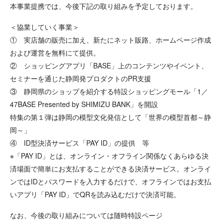
本事業提携では、今後下記の取り組みを予定しております。
＜協業していく事業＞
① 実店舗の販売に加え、新たにネット販路、ホームページ作成
および運営を無料にて提供。
② ショッピングアプリ「BASE」上のコンテンツやイベント、
セミナーを通じた静岡発プロダクトのPR支援
③ 静岡県のショップを紹介する特設ショッピングモール「1／
47BASE Presented by SHIMIZU BANK」を開設
特集の第１弾は静岡の模型文化発信として「世界の模型首都～静
岡～」
④ ID型決済サービス「PAY ID」の提供 等
※「PAY ID」とは、オンライン・オフライン関係なくあらゆる決
済場面で簡単にお支払することができる決済サービス。オンライ
ンではIDとパスワードを入力するだけで、オフラインではお支払
いアプリ「PAY ID」でQRを読み込むだけで決済可能。
なお、今後の取り組みについては随時特設ページ