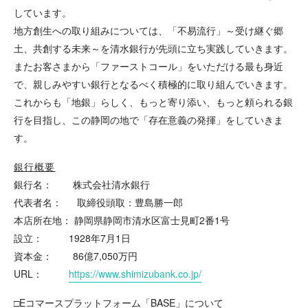
しています。
地方創生への取り組みについては、「不易流行」～受け継ぐ郷
土、共創する未来～を清水銀行が先頭に立ち実践していきます。
またお客さまから「ファーストコール」をいただける最も身近
で、親しみやすい銀行となるべく積極的に取り組んでいきます。
これからも「地銀」らしく、もっと寄り添い、もっと頼られる銀
行を目指し、この静岡の地で「存在意義の発揮」をしていきま
す。
銀行概要
銀行名： 株式会社清水銀行
代表者名： 取締役頭取：豊島勝一郎
本店所在地： 静岡県静岡市清水区富士見町2番1号
設立： 1928年7月1日
資本金： 86億7,050万円
URL：
https://www.shimizubank.co.jp/
□Eコマースプラットフォーム「BASE」について