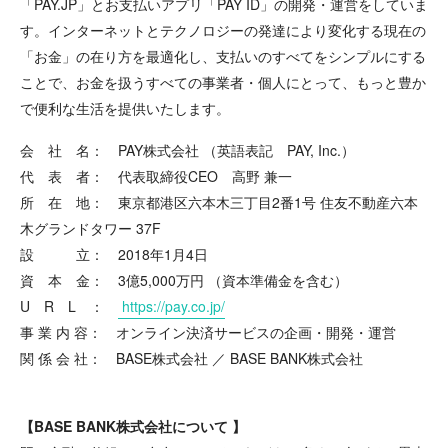
「PAY.JP」とお支払いアプリ「PAY ID」の開発・運営をしていま
す。インターネットとテクノロジーの発達により変化する現在の
「お金」の在り方を最適化し、支払いのすべてをシンプルにする
ことで、お金を扱うすべての事業者・個人にとって、もっと豊か
で便利な生活を提供いたします。
会 社 名： PAY株式会社 （英語表記 PAY, Inc.）
代 表 者： 代表取締役CEO 高野 兼一
所 在 地： 東京都港区六本木三丁目2番1号 住友不動産六本
木グランドタワー 37F
設 立： 2018年1月4日
資 本 金： 3億5,000万円 （資本準備金を含む）
U R L ：
https://pay.co.jp/
事 業 内 容： オンライン決済サービスの企画・開発・運営
関 係 会 社： BASE株式会社 ／ BASE BANK株式会社
【
BASE BANK
株式会社について 】