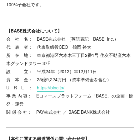
100%子会社です。
【
BASE
株式会社について
】
会 社 名： BASE株式会社 （英語表記 BASE, Inc.）
代 表 者： 代表取締役CEO 鶴岡 裕太
所 在 地： 東京都港区六本木三丁目2番1号 住友不動産六本
木グランドタワー 37F
設 立： 平成24年（2012）年12月11日
資 本 金： 25億9,224万円 （資本準備金を含む）
U R L ：
https://binc.jp/
事 業 内 容： Eコマースプラットフォーム「BASE」の企画・開
発・運営
関 係 会 社： PAY株式会社 ／ BASE BANK株式会社
【本件に関する報道関係お問い合わせ先】