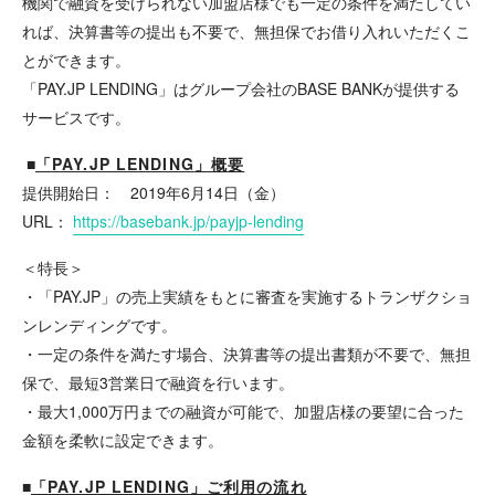
機関で融資を受けられない加盟店様でも一定の条件を満たしてい
れば、決算書等の提出も不要で、無担保でお借り入れいただくこ
とができます。
「PAY.JP LENDING」はグループ会社のBASE BANKが提供する
サービスです。
■
「
PAY.JP LENDING
」概要
提供開始日： 2019年6月14日（金）
URL：
https://basebank.jp/payjp-lending
＜特長＞
・「PAY.JP」の売上実績をもとに審査を実施するトランザクショ
ンレンディングです。
・一定の条件を満たす場合、決算書等の提出書類が不要で、無担
保で、最短3営業日で融資を行います。
・最大1,000万円までの融資が可能で、加盟店様の要望に合った
金額を柔軟に設定できます。
■
「
PAY.JP LENDING
」ご利用の流れ