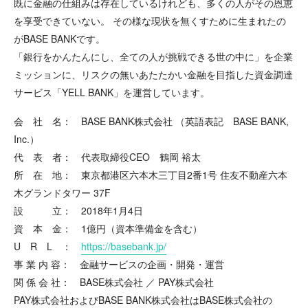
既に金融の仕組みは存在しているけれども、多くの人がその恩恵
を享受できていない。 その様な現状を無くすために生まれたの
がBASE BANKです。
「銀行をかんたんにし、全ての人が挑戦できる世の中に」を企業
ミッションに、リスクの無いあたたかい金融を目指した資金調達
サービス「YELL BANK」を運営しています。
会 社 名： BASE BANK株式会社 （英語表記 BASE BANK,
Inc.）
代 表 者： 代表取締役CEO 鶴岡 裕太
所 在 地： 東京都港区六本木三丁目2番1号 住友不動産六本
木グランドタワー 37F
設 立： 2018年1月4日
資 本 金： 1億円（資本準備金を含む）
U R L ：
https://basebank.jp/
事 業 内 容： 金融サービスの企画・開発・運営
関 係 会 社： BASE株式会社 ／ PAY株式会社
PAY株式会社およびBASE BANK株式会社はBASE株式会社の