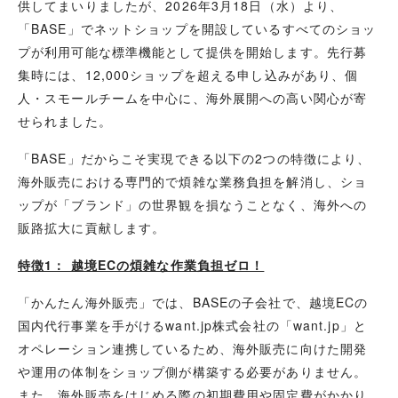
供してまいりましたが、2026年3月18日（水）より、
「BASE」でネットショップを開設しているすべてのショッ
プが利用可能な標準機能として提供を開始します。先行募
集時には、12,000ショップを超える申し込みがあり、
個
人・スモールチームを中心に、海外展開への高い関心が寄
せられました。
「BASE」だからこそ実現できる以下の2つの特徴により、
海外販売における専門的で煩雑な業務負担を解消し、ショ
ップが「ブランド」の世界観を損なうことなく、海外への
販路拡大に貢献します。
特徴1： 越境ECの煩雑な作業負担ゼロ！
「かんたん海外販売」では、BASEの子会社で、越境ECの
国内代行事業を手がけるwant.jp株式会社の「want.jp」と
オペレーション連携しているため、海外販売に向けた開発
や運用の体制をショップ側が構築する必要がありません。
また、海外販売をはじめる際の初期費用や固定費がかかり