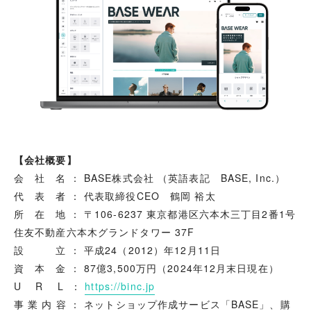
【会社概要】
会 社 名 ： BASE株式会社 （英語表記 BASE, Inc.）
代 表 者 ： 代表取締役CEO 鶴岡 裕太
所 在 地 ： 〒106-6237 東京都港区六本木三丁目2番1号
住友不動産六本木グランドタワー 37F
設 立 ： 平成24（2012）年12月11日
資 本 金 ： 87億3,500万円（2024年12月末日現在）
U R L ：
https://binc.jp
事 業 内 容 ： ネットショップ作成サービス「BASE」、購