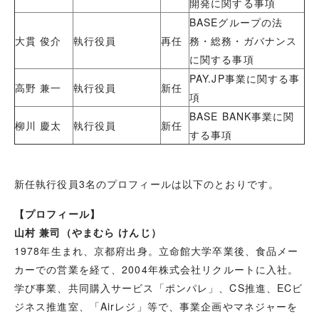
開発に関する事項
BASEグループの法
大貫 俊介
執行役員
再任
務・総務・ガバナンス
に関する事項
PAY.JP事業に関する事
高野 兼一
執行役員
新任
項
BASE BANK事業に関
柳川 慶太
執行役員
新任
する事項
新任執行役員3名のプロフィールは以下のとおりです。
【プロフィール】
山村 兼司（やまむら けんじ）
1978年生まれ、京都府出身。立命館大学卒業後、食品メー
カーでの営業を経て、2004年株式会社リクルートに入社。
学び事業、共同購入サービス「ポンパレ」、CS推進、ECビ
ジネス推進室、「Airレジ」等で、事業企画やマネジャーを