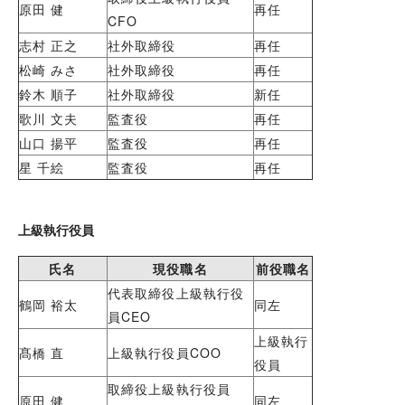
原田 健
再任
CFO
志村 正之
社外取締役
再任
松崎 みさ
社外取締役
再任
鈴木 順子
社外取締役
新任
歌川 文夫
監査役
再任
山口 揚平
監査役
再任
星 千絵
監査役
再任
上級執行役員
氏名
現役職名
前役職名
代表取締役上級執行役
鶴岡 裕太
同左
員CEO
上級執行
髙橋 直
上級執行役員COO
役員
取締役上級執行役員
原田 健
同左