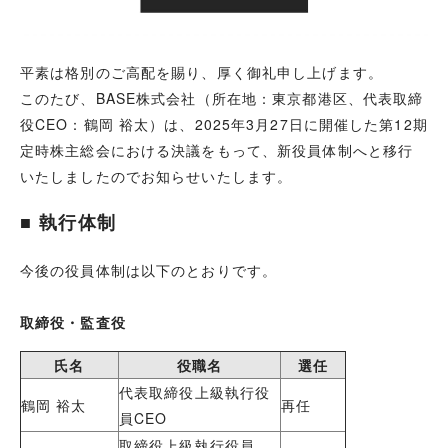
平素は格別のご高配を賜り、厚く御礼申し上げます。
このたび、BASE株式会社（所在地：東京都港区、代表取締
役CEO：鶴岡 裕太）は、
2025年3月27日に開催した第12期
定時株主総会における決議をもって、新役員体制へと移行
いたしましたのでお知らせいたします。
■ 執行体制
今後の役員体制は以下のとおりです。
取締役・監査役
氏名
役職名
選任
代表取締役上級執行役
鶴岡 裕太
再任
員CEO
取締役上級執行役員