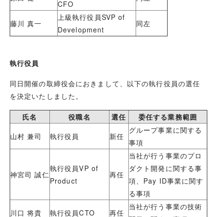
CFO
上級執行役員SVP of
藤川 真一
同左
Development
執行役員
同日開催の取締役会におきまして、以下の執行役員の選任
を決定いたしました。
氏名
役職名
選任
委任する業務範囲
グループ事業に関する
山村 兼司
執行役員
新任
事項
当社が行う事業のプロ
執行役員VP of
ダクト開発に関する事
神宮司 誠仁
再任
Product
項、Pay ID事業に関す
る事項
当社が行う事業の技術
川口 将貴
執行役員CTO
再任