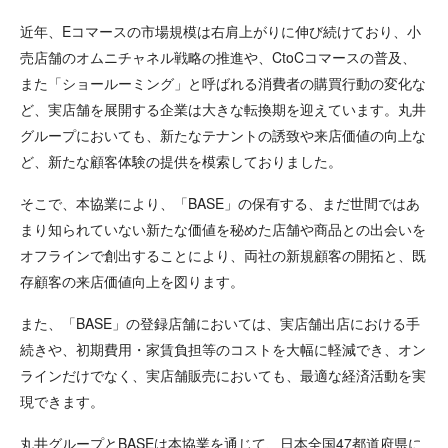
近年、Eコマースの市場規模は右肩上がりに伸び続けており、小
売店舗のオムニチャネル戦略の推進や、CtoCコマースの普及、
また「ショールーミング」と呼ばれる消費者の購買行動の変化な
ど、実店舗を展開する企業は大きな転換期を迎えています。丸井
グループにおいても、新たなテナントの誘致や来店価値の向上な
ど、新たな顧客体験の提供を模索しておりました。
そこで、本協業により、「BASE」の保有する、まだ世間ではあ
まり知られていない新たな価値を秘めた店舗や商品との出会いを
オフラインで創出することにより、両社の新規顧客の開拓と、既
存顧客の来店価値向上を図ります。
また、「BASE」の登録店舗においては、実店舗出店における手
続きや、初期費用・家賃負担等のコストを大幅に軽減でき、オン
ラインだけでなく、実店舗販売においても、最適な経済活動を実
現できます。
丸井グループとBASEは本協業を通じて、日本全国47都道府県に