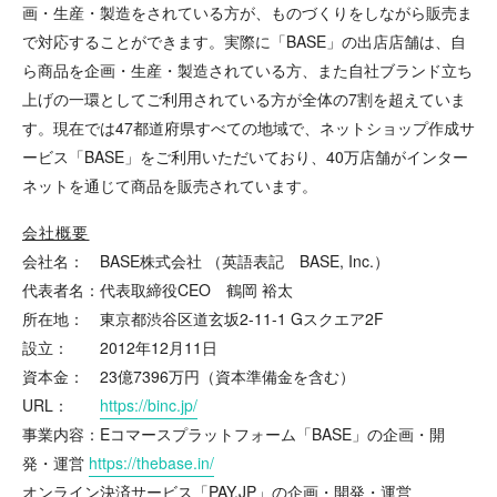
画・生産・製造をされている方が、ものづくりをしながら販売ま
で対応することができます。実際に「BASE」の出店店舗は、自
ら商品を企画・生産・製造されている方、また自社ブランド立ち
上げの一環としてご利用されている方が全体の7割を超えていま
す。現在では47都道府県すべての地域で、ネットショップ作成サ
ービス「BASE」をご利用いただいており、40万店舗がインター
ネットを通じて商品を販売されています。
会社概要
会社名： BASE株式会社 （英語表記 BASE, Inc.）
代表者名：代表取締役CEO 鶴岡 裕太
所在地： 東京都渋谷区道玄坂2-11-1 Gスクエア2F
設立： 2012年12月11日
資本金： 23億7396万円（資本準備金を含む）
URL：
https://binc.jp/
事業内容：Eコマースプラットフォーム「BASE」の企画・開
発・運営
https://thebase.in/
オンライン決済サービス「PAY.JP」の企画・開発・運営