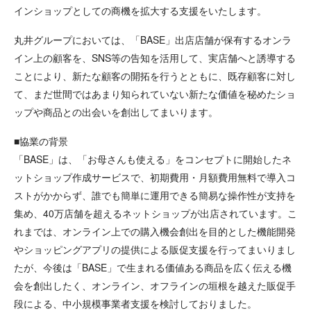
インショップとしての商機を拡大する支援をいたします。
丸井グループにおいては、「BASE」出店店舗が保有するオンラ
イン上の顧客を、SNS等の告知を活用して、実店舗へと誘導する
ことにより、新たな顧客の開拓を行うとともに、既存顧客に対し
て、まだ世間ではあまり知られていない新たな価値を秘めたショ
ップや商品との出会いを創出してまいります。
■協業の背景
「BASE」は、「お母さんも使える」をコンセプトに開始したネ
ットショップ作成サービスで、初期費用・月額費用無料で導入コ
ストがかからず、誰でも簡単に運用できる簡易な操作性が支持を
集め、40万店舗を超えるネットショップが出店されています。こ
れまでは、オンライン上での購入機会創出を目的とした機能開発
やショッピングアプリの提供による販促支援を行ってまいりまし
たが、今後は「BASE」で生まれる価値ある商品を広く伝える機
会を創出したく、オンライン、オフラインの垣根を越えた販促手
段による、中小規模事業者支援を検討しておりました。