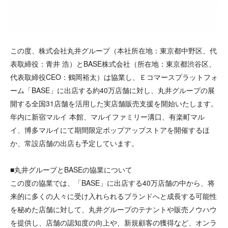
この度、株式会社丸井グループ（本社所在地：東京都中野区、代
表取締役：青井 浩）とBASE株式会社（所在地：東京都渋谷区、
代表取締役CEO：鶴岡裕太）は協業し、Ｅコマースプラットフォ
ーム「BASE」に出店する約40万店舗に対し、丸井グループの展
開する全国31店舗を活用した実店舗販売支援を開始いたします。
年内に新宿マルイ 本館、マルイファミリー溝口、有楽町マル
イ、博多マルイにて期間限定ポップアップストアを開催するほ
か、常設店舗の出店も予定しています。
■丸井グループとBASEの協業について
この度の協業では、「BASE」に出店する40万店舗の中から、将
来的に多くの人々に受け入れられるブランドへと成長する可能性
を秘めた店舗に対して、丸井グループのテナントや販売ノウハウ
を提供し、店舗の認知度の向上や、新規顧客の獲得など、オンラ