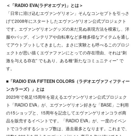
＜「RADIO EVA(ラヂオエヴァ)」とは＞
「日常に溶け込むエヴァンゲリオン」そんなコンセプトを引っさ
げて2008年にスタートしたエヴァンゲリオン公式プロジェクト
です。エヴァンゲリオングッズの未だ見ぬ表現方法を模索し、洋
服やバッグ、インテリアや自転車など多種多様なアイテムを通し
てアウトプットしてきました。まさに実験とも呼べるこのプロジ
ェクトが思い描くエヴァファンにとっての存在理由、それは“刺
激を与える存在” でもあり、ある種“新たなコミュニティー” で
す。
■「RADIO EVA FIFTEEN COLORS（ラヂオエヴァフィフティー
ンカラーズ）」とは
2023年で発足15周年を迎えるエヴァンゲリオン公式プロジェク
ト「RADIO EVA」が、エヴァンゲリオン好きな「BASE」ご利用
の15ショップと、15周年を記念してエヴァンゲリオンコラボ商
品を販売するイベントです。「RADIO EVA」が、一度のイベン
トでコラボするショップ数は、過去最多となります。これまで、