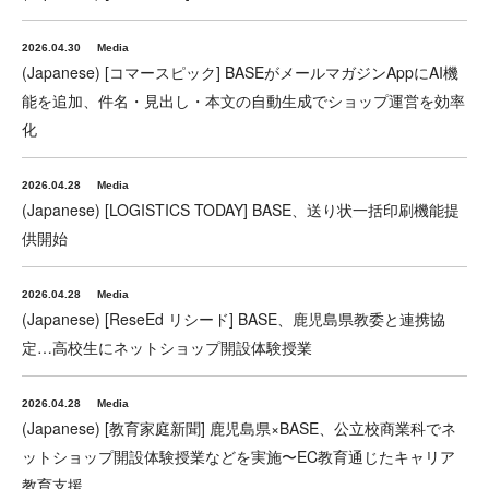
2026.04.30
Media
(Japanese) [コマースピック] BASEがメールマガジンAppにAI機
能を追加、件名・見出し・本文の自動生成でショップ運営を効率
化
2026.04.28
Media
(Japanese) [LOGISTICS TODAY] BASE、送り状一括印刷機能提
供開始
2026.04.28
Media
(Japanese) [ReseEd リシード] BASE、鹿児島県教委と連携協
定…高校生にネットショップ開設体験授業
2026.04.28
Media
(Japanese) [教育家庭新聞] 鹿児島県×BASE、公立校商業科でネ
ットショップ開設体験授業などを実施〜EC教育通じたキャリア
教育支援