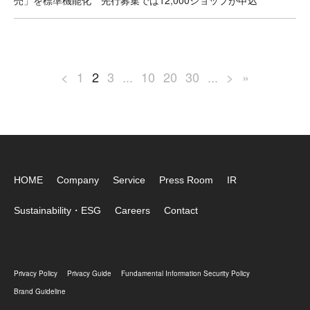
売」を標準機能化 先行募集では12,000ショップが申込
<
1
2
3
...
10
20
30
...
>
»
HOME
Company
Service
Press Room
IR
Sustainability・ESG
Careers
Contact
Privacy Policy
Privacy Guide
Fundamental Information Security Policy
Brand Guideline