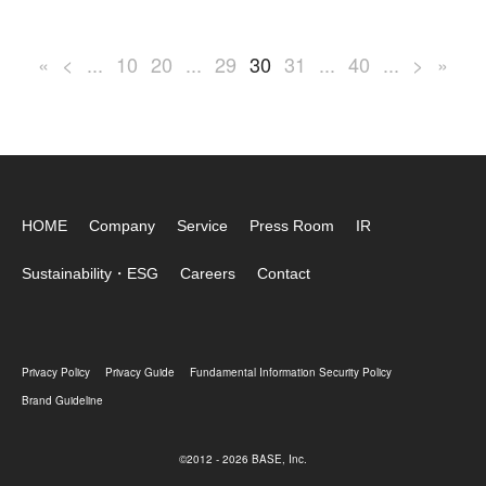
«
<
...
10
20
...
29
30
31
...
40
...
>
»
HOME
Company
Service
Press Room
IR
Sustainability・ESG
Careers
Contact
Privacy Policy
Privacy Guide
Fundamental Information Security Policy
Brand Guideline
©2012 - 2026 BASE, Inc.