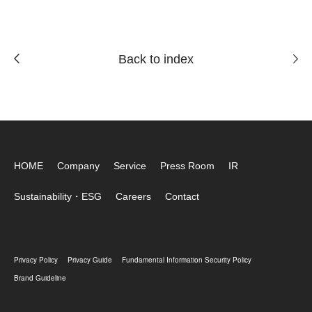
Back to index
HOME
Company
Service
Press Room
IR
Sustainability・ESG
Careers
Contact
Privacy Policy
Privacy Guide
Fundamental Information Security Policy
Brand Guideline