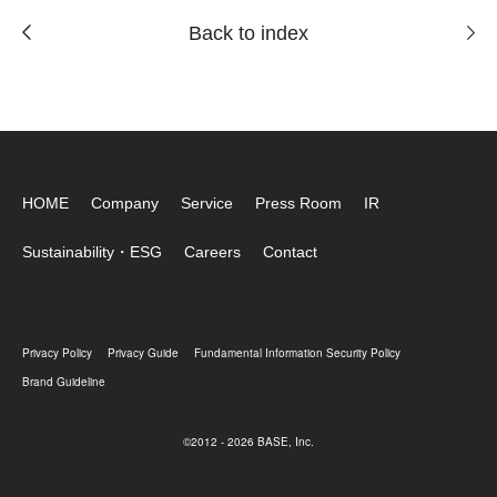
Back to index
HOME
Company
Service
Press Room
IR
Sustainability・ESG
Careers
Contact
Privacy Policy
Privacy Guide
Fundamental Information Security Policy
Brand Guideline
©2012 - 2026 BASE, Inc.