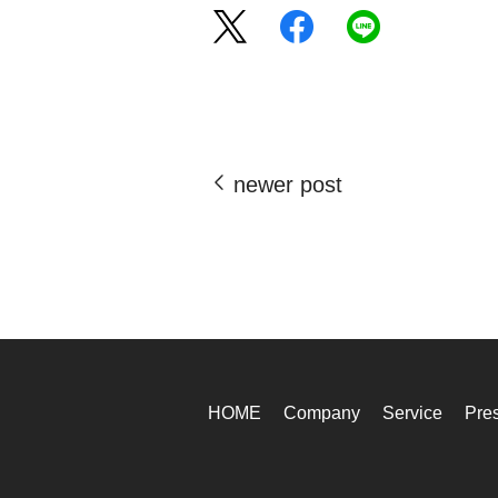
newer post
HOME
Company
Service
Pre