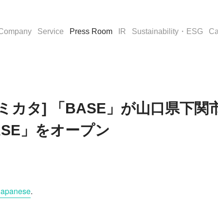
Company
Service
Press Room
IR
Sustainability・ESG
Ca
 [ECのミカタ] 「BASE」が山口県
SE」をオープン
Japanese
.