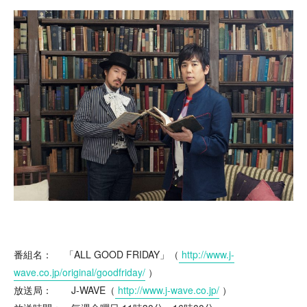
番組名： 「ALL GOOD FRIDAY」（
http://www.j-
wave.co.jp/original/goodfriday/
）
放送局： J-WAVE（
http://www.j-wave.co.jp/
）