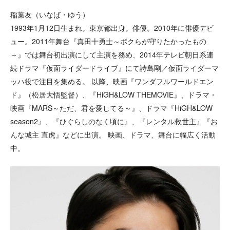
稲葉友（いなば・ゆう）
1993年1月12日生まれ。東京都出身。俳優。2010年に俳優デビ
ュー。2011年舞台『真田十勇士～ボクらが守りたかったもの
～』では舞台初出演にして主演を務め、2014年テレビ朝日系連
続ドラマ『仮面ライダードライブ』にて詩島剛／仮面ライダーマ
ッハ役で注目を集める。 以降、映画『ワンダフルワールドエン
ド』（松居大悟監督）、『HiGH&LOW THEMOVIE』、ドラマ・
映画『MARS～ただ、君を愛してる～』、ドラマ『HiGH&LOW
season2』、『ひぐらしのなく頃に』、『レンタル救世主』『お
んな城主 直虎』などに出演。 映画、ドラマ、舞台に幅広く活動
中。