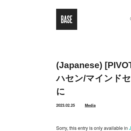
(Japanese) [P
ハセン/マインド
に
2023.02.25
Media
Sorry, this entry is only available in