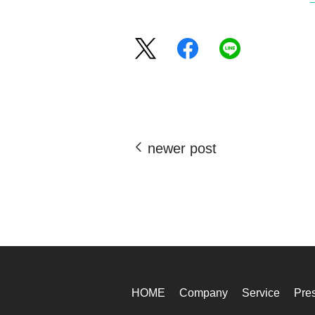
newer post
HOME
Company
Service
Pre